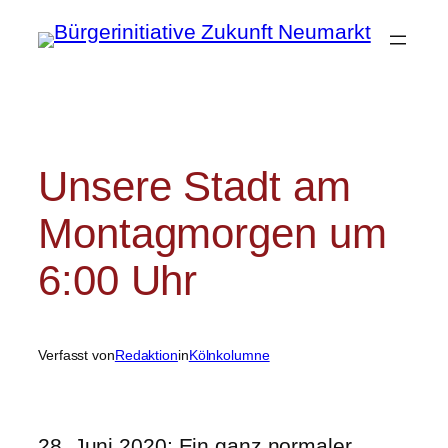
Zum
Inhalt
springen
Unsere Stadt am
Montagmorgen um
6:00 Uhr
Verfasst von
Redaktion
in
Kölnkolumne
28. Juni 2020: Ein ganz normaler