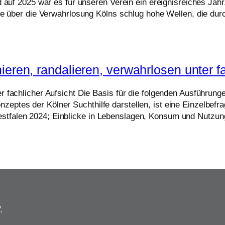
d auf 2025 war es für unseren Verein ein ereignisreiches Jah
atte über die Verwahrlosung Kölns schlug hohe Wellen, die d
eren, randalieren, verwahrlosen unter fa
r fachlicher Aufsicht Die Basis für die folgenden Ausführung
eptes der Kölner Suchthilfe darstellen, ist eine Einzelbefr
tfalen 2024; Einblicke in Lebenslagen, Konsum und Nutzung
.