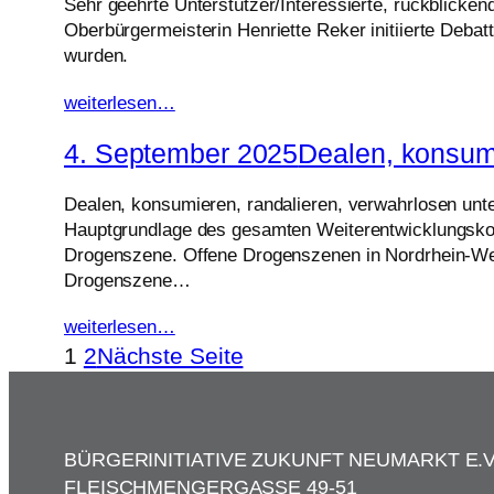
Sehr geehrte Unterstützer/Interessierte, rückblicken
Oberbürgermeisterin Henriette Reker initiierte Deb
wurden.
weiterlesen…
4. September 2025
Dealen, konsumi
Dealen, konsumieren, randalieren, verwahrlosen unte
Hauptgrundlage des gesamten Weiterentwicklungskonz
Drogenszene. Offene Drogenszenen in Nordrhein-Wes
Drogenszene…
weiterlesen…
1
2
Nächste Seite
BÜRGERINITIATIVE ZUKUNFT NEUMARKT E.V
FLEISCHMENGERGASSE 49-51