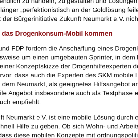
n endlich zu handeln, zu gestalten und Lösungen
 länger „perfektionistisch an der Goldlösung fe
t der Bürgerinitiative Zukunft Neumarkt e.V. nic
al das Drogenkonsum-Mobil kommen
und FDP fordern die Anschaffung eines Drogen
ielsweise um einen umgebauten Sprinter, in dem
 einer Konzeptskizze der Drogenhilfeexperten d
ervor, dass auch die Experten des SKM mobile 
 dem Neumarkt, als geeignetes Hilfsangebot an
ile Angebot insbesondere auch als Testphase ei
uch empfiehlt.
unft Neumarkt e.V. ist eine mobile Lösung durc
nell Hilfe zu geben. Ob sich Wohn- und Arbeits
h, dass diese mobilen Konzepte mit ordnungspo