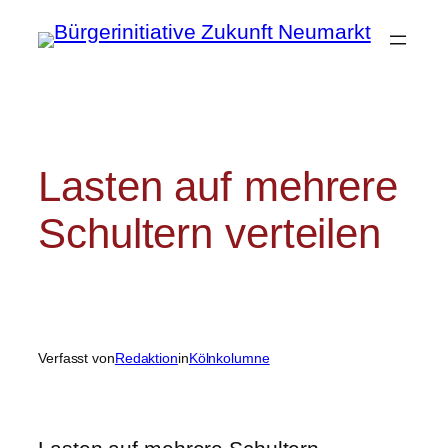
Zum
Inhalt
springen
Lasten auf mehrere
Schultern verteilen
Verfasst von
Redaktion
in
Kölnkolumne