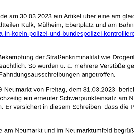
rde am 30.03.2023 ein Artikel über eine am gle
tteilen Kalk, Mülheim, Ebertplatz und am Bahnh
a-in-koeln-polizei-und-bundespolizei-kontrolli
e Bekämpfung der Straßenkriminalität wie Droge
chtlich. So wurden u. a. mehrere Verstöße g
t Fahndungsausschreibungen angetroffen.
G Neumarkt von Freitag, dem 31.03.2023, berich
eichzeitig ein erneuter Schwerpunkteinsatz am 
Er versichert in diesem Schreiben, dass die Pol
e am Neumarkt und im Neumarktumfeld begrüßen