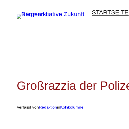
Zum
STARTSEITE
Inhalt
springen
Großrazzia der Poliz
Verfasst von
Redaktion
in
Kölnkolumne