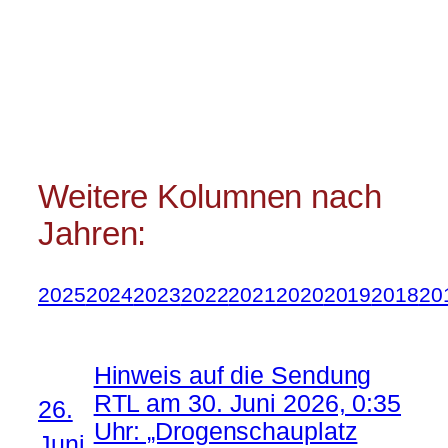
Weitere Kolumnen nach
Jahren:
2025
2024
2023
2022
2021
2020
2019
2018
20
Hinweis auf die Sendung
RTL am 30. Juni 2026, 0:35
26.
Uhr: „Drogenschauplatz
Juni