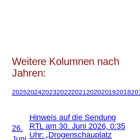
Weitere Kolumnen nach
Jahren:
2025
2024
2023
2022
2021
2020
2019
2018
20
Hinweis auf die Sendung
RTL am 30. Juni 2026, 0:35
26.
Uhr: „Drogenschauplatz
Juni