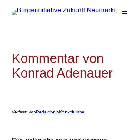
Zum
Inhalt
springen
Kommentar von
Konrad Adenauer
Verfasst von
Redaktion
in
Kölnkolumne